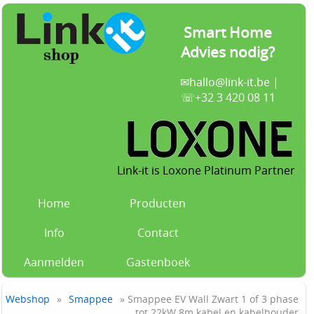
Smart Home
Advies nodig?
✉
hallo@link-it.be
|
☏+32 3 420 08 11
Link-it is Loxone Platinum Partner
Home
Producten
Info
Contact
Aanmelden
Gastenboek
Webshop
»
Smappee
» Smappee EV Wall Zwart 1 of 3 phase
tot 22kW 8m kabel en kabelhouder