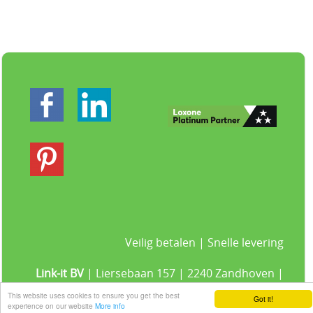
Veilig betalen | Snelle levering
Link-it BV
| Liersebaan 157 | 2240 Zandhoven |
België
This website uses cookies to ensure you get the best
Got it!
+32 3 420 08 11 | ✉hallo@link-it.be
experience on our website
More info