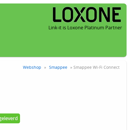
Link-it is Loxone Platinum Partner
Webshop
»
Smappee
» Smappee Wi-Fi Connect
geleverd