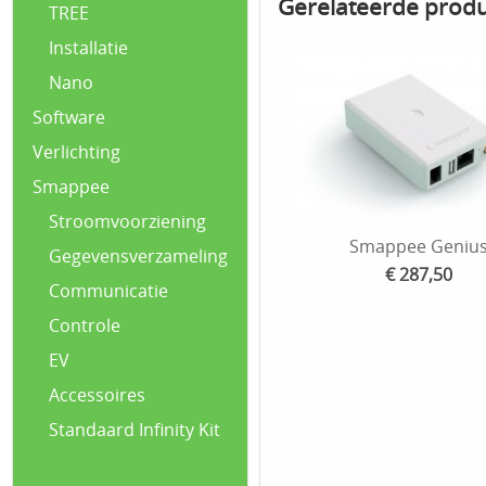
Gerelateerde prod
TREE
Installatie
Nano
Software
Verlichting
Smappee
Stroomvoorziening
Smappee Geniu
Gegevensverzameling
€ 287,50
Communicatie
Controle
EV
Accessoires
Standaard Infinity Kit