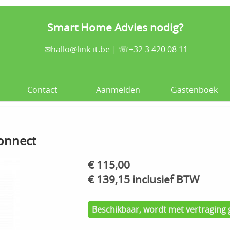
Smart Home Advies nodig?
✉
hallo@link-it.be
| ☏+32 3 420 08 11
Contact
Aanmelden
Gastenboek
onnect
€ 115,00
€ 139,15 inclusief BTW
Beschikbaar, wordt met vertraging 