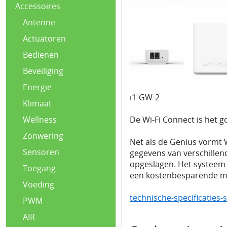
Accessoires
Antenne
Actuatoren
Bedienen
Beveiliging
Energie
i1-GW-2
Klimaat
De Wi-Fi Connect is het 
Wellness
Zonwering
Net als de Genius vormt 
Sensoren
gegevens van verschillen
opgeslagen. Het systeem v
Toegang
een kostenbesparende man
Voeding
technische-specificaties
PWM
AIR