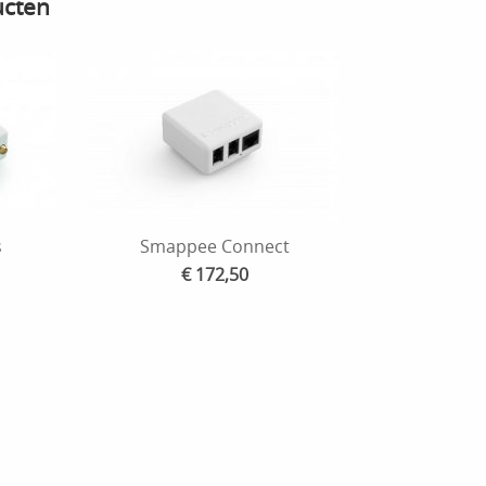
ucten
s
Smappee Connect
€ 172,50