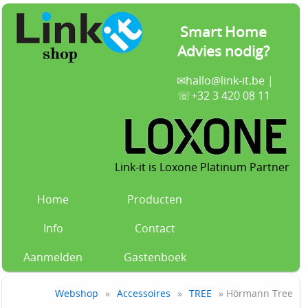
Smart Home
Advies nodig?
✉
hallo@link-it.be
|
☏+32 3 420 08 11
Link-it is Loxone Platinum Partner
Home
Producten
Info
Contact
Aanmelden
Gastenboek
Webshop
»
Accessoires
»
TREE
» Hörmann Tree