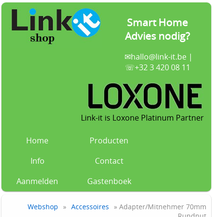
Smart Home
Advies nodig?
✉
hallo@link-it.be
|
☏+32 3 420 08 11
Link-it is Loxone Platinum Partner
Home
Producten
Info
Contact
Aanmelden
Gastenboek
Webshop
»
Accessoires
» Adapter/Mitnehmer 70mm
Rundnut