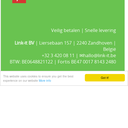
Veilig betalen | Snelle levering
Link-it BV
| Liersebaan 157 | 2240 Zandhoven |
België
+32 3 420 08 11 | ✉hallo@link-it.be
BTW: BE0648821122 | Fortis BE47 0017 8143 2480
This website uses cookies to ensure you get the best
Got it!
experience on our website
More info
Gastenboek