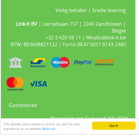
Veilig betalen | Snelle levering
Link-it BV
| Liersebaan 157 | 2240 Zandhoven |
België
+32 3 420 08 11 | ✉hallo@link-it.be
BTW: BE0648821122 | Fortis BE47 0017 8143 2480
Gastenboek
Alle prijzen zijn Exclusief 21% BTW -
This website uses cookies to ensure you get the best
Got it!
experience on our website
More info
Algemene voorwaarden
-
Privacyverklaring