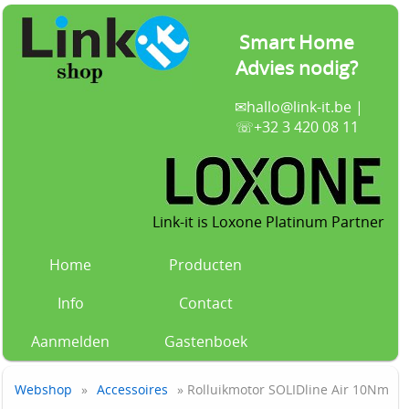
Smart Home
Advies nodig?
✉
hallo@link-it.be
|
☏+32 3 420 08 11
Link-it is Loxone Platinum Partner
Home
Producten
Info
Contact
Aanmelden
Gastenboek
Webshop
»
Accessoires
» Rolluikmotor SOLIDline Air 10Nm