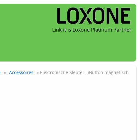
Link-it is Loxone Platinum Partner
p
»
Accessoires
» Elektronische Sleutel - iButton magnetisch