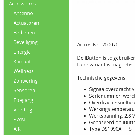
Accessoires
Antenne
Actuatoren
Bedienen
Beveiliging
Artikel Nr.: 200070
Energie
De iButton is te gebruike
Klimaat
Deze variant is magnetis
Wellness
Technische gegevens:
Zonwering
Signaaloverdracht v
Sensoren
Serienummer: werel
Toegang
Overdrachtssnelheid:
Werkingstemperatuur
Voeding
Werkspanning: 2,8 V
PWM
Gebaseerd op iButt
Type DS1990A + F5
AIR