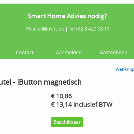
Smart Home Advies nodig?
✉
hallo@link-it.be
| ☏+32 3 420 08 11
Contact
Aanmelden
Gastenboek
Websho
utel - iButton magnetisch
€ 10,86
€ 13,14 inclusief BTW
Beschikbaar