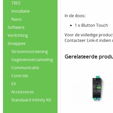
TREE
Installatie
In de doos:
Nano
1 x iButton Touch
Software
Voor de volledige produc
Verlichting
Contacteer Link-it indien
Smappee
Stroomvoorziening
Gerelateerde prod
Gegevensverzameling
Communicatie
Controle
EV
Accessoires
Standaard Infinity Kit