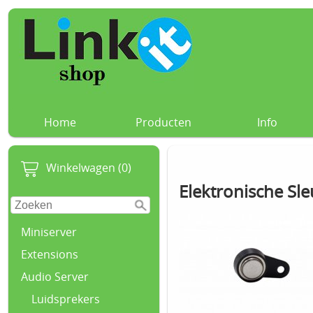
Home
Producten
Info
Winkelwagen (0)
Elektronische Sle
Miniserver
Extensions
Audio Server
Luidsprekers