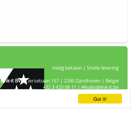
Veilig betalen | Snelle levering
Link-it BV
| Liersebaan 157 | 2240 Zandhoven | België
+32 3 420 08 11 | ✉hallo@link-it.be
BTW: BE0648821122 | Fortis BE47 0017 8143 2480
Got it!