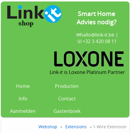
Smart Home
Advies nodig?
✉
hallo@link-it.be
|
☏+32 3 420 08 11
Link-it is Loxone Platinum Partner
Home
Producten
Info
Contact
Aanmelden
Gastenboek
Webshop
»
Extensions
» 1-Wire Extension