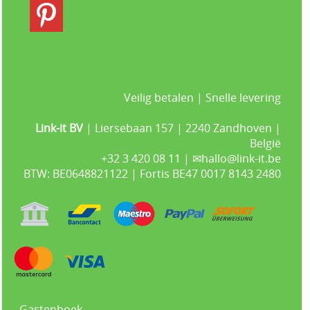
Veilig betalen | Snelle levering
Link-it BV
| Liersebaan 157 | 2240 Zandhoven |
België
+32 3 420 08 11 | ✉hallo@link-it.be
BTW: BE0648821122 | Fortis BE47 0017 8143 2480
Gastenboek