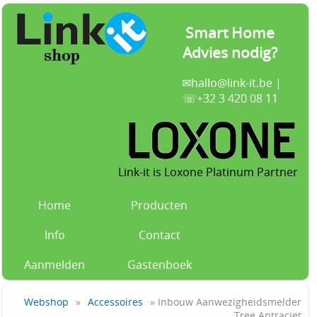
Smart Home
Advies nodig?
✉
hallo@link-it.be
|
☏+32 3 420 08 11
Link-it is Loxone Platinum Partner
Home
Producten
Info
Contact
Aanmelden
Gastenboek
Webshop
»
Accessoires
» Inbouw Aanwezigheidsmelder
Tree Antraciet