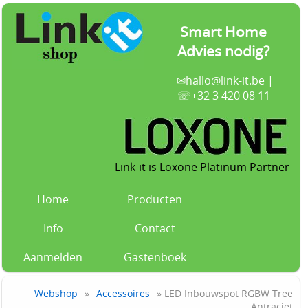
Smart Home
Advies nodig?
✉
hallo@link-it.be
|
☏+32 3 420 08 11
Link-it is Loxone Platinum Partner
Home
Producten
Info
Contact
Aanmelden
Gastenboek
Webshop
»
Accessoires
» LED Inbouwspot RGBW Tree
Antraciet