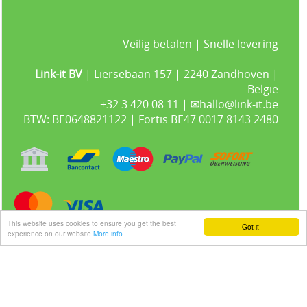
Veilig betalen | Snelle levering
Link-it BV
| Liersebaan 157 | 2240 Zandhoven |
België
+32 3 420 08 11 | ✉hallo@link-it.be
BTW: BE0648821122 | Fortis BE47 0017 8143 2480
This website uses cookies to ensure you get the best
Got it!
experience on our website
More info
Gastenboek
Alle prijzen zijn Exclusief 21% BTW -