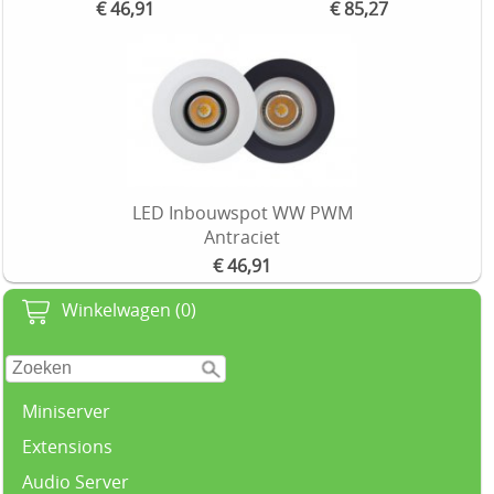
€ 46,91
€ 85,27
LED Inbouwspot WW PWM
Antraciet
€ 46,91
Winkelwagen (0)
Miniserver
Extensions
Audio Server