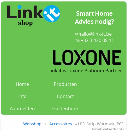
Smart Home
Advies nodig?
✉
hallo@link-it.be
|
☏+32 3 420 08 11
Link-it is Loxone Platinum Partner
Home
Producten
Info
Contact
Aanmelden
Gastenboek
Webshop
»
Accessoires
» LED Strip Warmwit IP65
(spatwaterdicht)