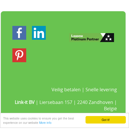
Veilig betalen | Snelle levering
Link-it BV
| Liersebaan 157 | 2240 Zandhoven |
België
+32 3 420 08 11 | ✉hallo@link-it.be
This website uses cookies to ensure you get the best
Got it!
BTW: BE0648821122 | Fortis BE47 0017 8143 2480
experience on our website
More info