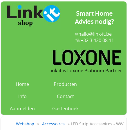
Smart Home
Advies nodig?
✉
hallo@link-it.be
|
☏+32 3 420 08 11
Link-it is Loxone Platinum Partner
Home
Producten
Info
Contact
Aanmelden
Gastenboek
Webshop
»
Accessoires
» LED Strip Accessoires - WW