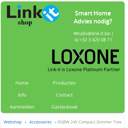
Smart Home
Advies nodig?
✉
hallo@link-it.be
|
☏+32 3 420 08 11
Link-it is Loxone Platinum Partner
Home
Producten
Info
Contact
Aanmelden
Gastenboek
Webshop
»
Accessoires
» RGBW 24V Compact Dimmer Tree