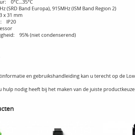
r: 0°C...35°C
z (SRD Band Europa), 915MHz (ISM Band Region 2)
3 x 31 mm
e: IP20
essor
tigheid: 95% (niet condenserend)
r
tinformatie en gebruikshandleiding kan u terecht op de Lo
 u hulp nodig heeft bij het maken van de juiste productkeu
ucten