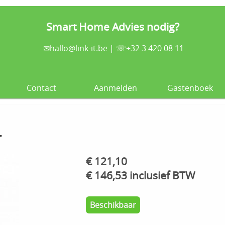
Smart Home Advies nodig?
✉
hallo@link-it.be
| ☏+32 3 420 08 11
Contact
Aanmelden
Gastenboek
r
€ 121,10
€ 146,53 inclusief BTW
Beschikbaar