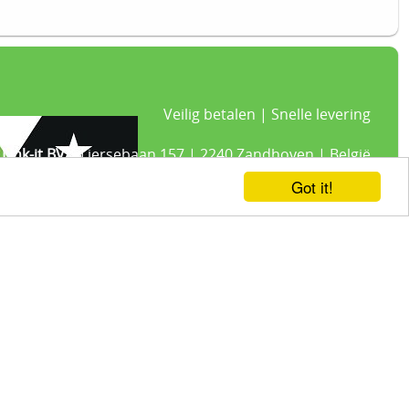
Veilig betalen | Snelle levering
Link-it BV
| Liersebaan 157 | 2240 Zandhoven | België
+32 3 420 08 11 | ✉hallo@link-it.be
Got it!
BTW: BE0648821122 | Fortis BE47 0017 8143 2480
21% BTW -
Algemene voorwaarden
-
Privacyverklaring