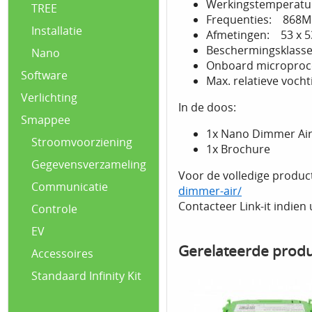
Werkingstemperatuu
TREE
Frequenties: 868MH
Installatie
Afmetingen: 53 x 5
Beschermingsklass
Nano
Onboard microproc
Software
Max. relatieve voch
Verlichting
In de doos:
Smappee
1x Nano Dimmer Ai
Stroomvoorziening
1x Brochure
Gegevensverzameling
Voor de volledige produc
Communicatie
dimmer-air/
Contacteer Link-it indien
Controle
EV
Gerelateerde prod
Accessoires
Standaard Infinity Kit