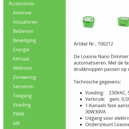
Accessoires
Antenne
Actuatoren
Bedienen
Beveiliging
Artikel Nr.: 100212
Energie
De Loxone Nano Dimmer Ai
Klimaat
automatiseren. Met de f
Wellness
drukknoppen passen op 
Zonwering
Technische gegevens:
Sensoren
Voeding: 230VAC, 
Toegang
Verbruik: gem. 0,
Voeding
1-Kanaals fase aansi
30W30VA
PWM
Uitgang voor elektr
AIR
Ondersteunt Loxone