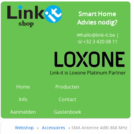
Smart Home
Advies nodig?
✉
hallo@link-it.be
|
☏+32 3 420 08 11
Link-it is Loxone Platinum Partner
Home
Producten
Info
Contact
Aanmelden
Gastenboek
Webshop
»
Accessoires
» SMA Antenne 4dBi 868 MHz