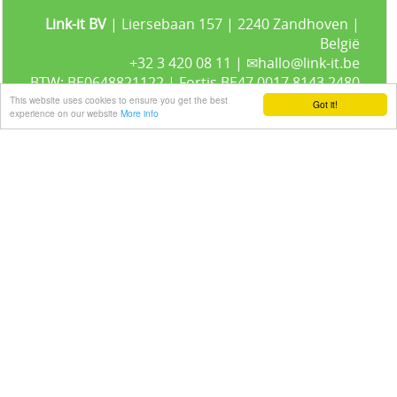
Link-it BV
| Liersebaan 157 | 2240 Zandhoven |
België
+32 3 420 08 11 | ✉hallo@link-it.be
BTW: BE0648821122 | Fortis BE47 0017 8143 2480
This website uses cookies to ensure you get the best
Got it!
experience on our website
More info
Gastenboek
Alle prijzen zijn Exclusief 21% BTW -
Algemene voorwaarden
-
Privacyverklaring
Powered by
Easy
Webshop