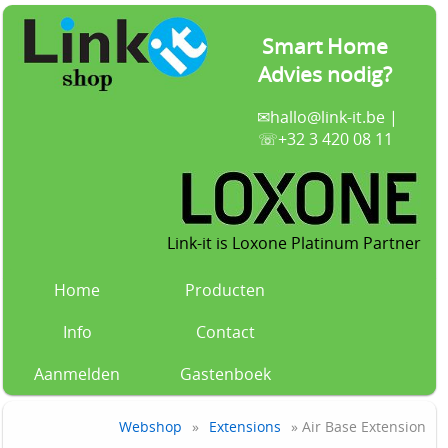
Smart Home
Advies nodig?
✉
hallo@link-it.be
|
☏+32 3 420 08 11
Link-it is Loxone Platinum Partner
Home
Producten
Info
Contact
Aanmelden
Gastenboek
Webshop
»
Extensions
» Air Base Extension