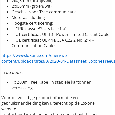
2x0,6mm (oranje/wit)
2x0,6mm (groen/wit)
Geschikt voor Tree communicatie
Meteraanduiding
Hoogste certificering:
CPR-klasse B2ca-s1a, d1,a1
UL certificaat UL 13 - Power Limited Circuit Cable
UL certificaat UL 444/CSA C22.2 No. 214 -
Communication Cables
https://www.loxone.com/enen/wp-
content/uploads/sites/3/2020/04/Datasheet_LoxoneTreeC
In de doos:
1x 200m Tree Kabel in stabiele kartonnen
verpakking
Voor de volledige productinformatie en
gebruikshandleiding kan u terecht op de Loxone
website.
Contacteer Link-it indien u hulp nodig heeft bij het