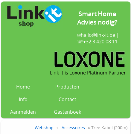
Smart Home
Advies nodig?
✉
hallo@link-it.be
|
☏+32 3 420 08 11
Link-it is Loxone Platinum Partner
Home
Producten
Info
Contact
Aanmelden
Gastenboek
Webshop
»
Accessoires
» Tree Kabel (200m)