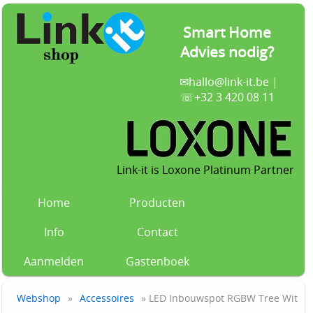
Smart Home
Advies nodig?
✉
hallo@link-it.be
|
☏+32 3 420 08 11
Link-it is Loxone Platinum Partner
Home
Producten
Info
Contact
Aanmelden
Gastenboek
Webshop
»
Accessoires
» LED Inbouwspot RGBW Tree Wit