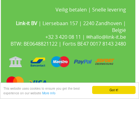
Veilig betalen | Snelle levering
Link-it BV
| Liersebaan 157 | 2240 Zandhoven |
België
+32 3 420 08 11 | ✉hallo@link-it.be
BTW: BE0648821122 | Fortis BE47 0017 8143 2480
This website uses cookies to ensure you get the best
Got it!
experience on our website
More info
Gastenboek
Alle prijzen zijn Exclusief 21% BTW -
Algemene voorwaarden
-
Privacyverklaring