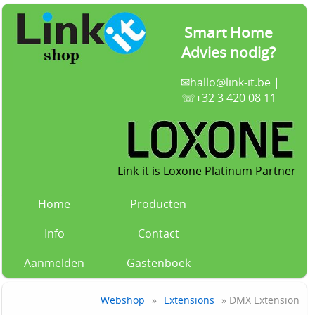
Smart Home
Advies nodig?
✉
hallo@link-it.be
|
☏+32 3 420 08 11
Link-it is Loxone Platinum Partner
Home
Producten
Info
Contact
Aanmelden
Gastenboek
Webshop
»
Extensions
» DMX Extension