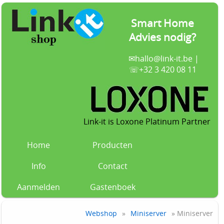
Smart Home
Advies nodig?
✉
hallo@link-it.be
|
☏+32 3 420 08 11
Link-it is Loxone Platinum Partner
Home
Producten
Info
Contact
Aanmelden
Gastenboek
Webshop
»
Miniserver
» Miniserver