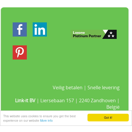
Veilig betalen | Snelle levering
Link-it BV
| Liersebaan 157 | 2240 Zandhoven |
België
+32 3 420 08 11 | ✉hallo@link-it.be
This website uses cookies to ensure you get the best
Got it!
BTW: BE0648821122 | Fortis BE47 0017 8143 2480
experience on our website
More info