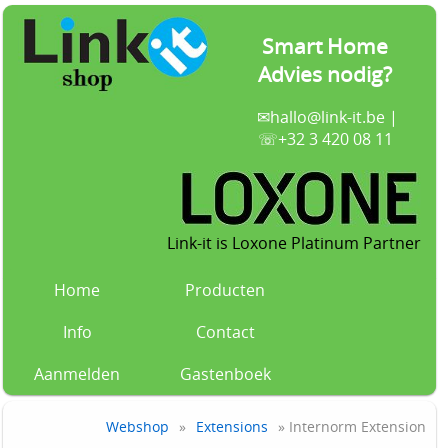
Smart Home
Advies nodig?
✉
hallo@link-it.be
|
☏+32 3 420 08 11
Link-it is Loxone Platinum Partner
Home
Producten
Info
Contact
Aanmelden
Gastenboek
Webshop
»
Extensions
» Internorm Extension