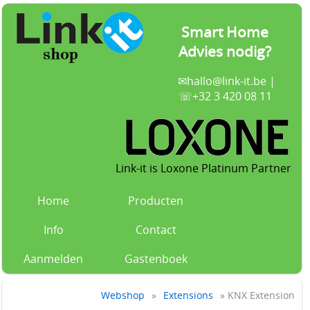
Smart Home
Advies nodig?
✉
hallo@link-it.be
|
☏+32 3 420 08 11
Link-it is Loxone Platinum Partner
Home
Producten
Info
Contact
Aanmelden
Gastenboek
Webshop
»
Extensions
» KNX Extension