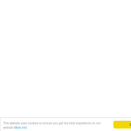
This website uses cookies to ensure you get the best experience on our
G
website
More info