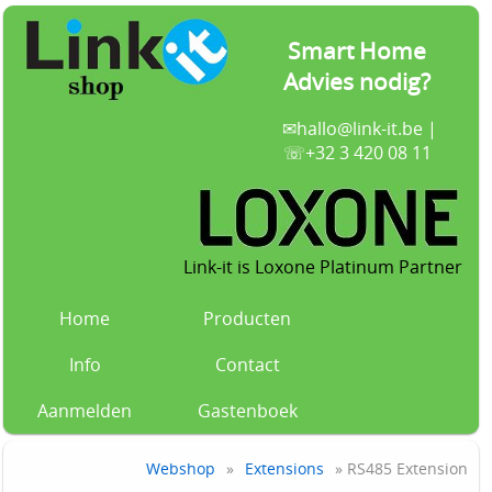
Smart Home
Advies nodig?
✉
hallo@link-it.be
|
☏+32 3 420 08 11
Link-it is Loxone Platinum Partner
Home
Producten
Info
Contact
Aanmelden
Gastenboek
Webshop
»
Extensions
» RS485 Extension