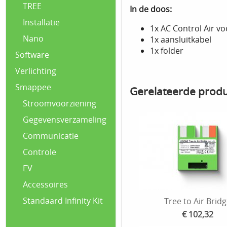
TREE
In de doos:
Installatie
1x AC Control Air v
Nano
1x aansluitkabel
1x folder
Software
Verlichting
Smappee
Gerelateerde prod
Stroomvoorziening
Gegevensverzameling
Communicatie
Controle
EV
Accessoires
Standaard Infinity Kit
Tree to Air Brid
€ 102,32