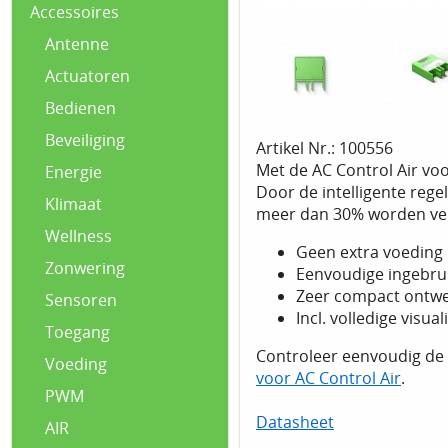
Accessoires
Antenne
Actuatoren
Bedienen
Beveiliging
Artikel Nr.: 100556
Met de AC Control Air voo
Energie
Door de intelligente rege
Klimaat
meer dan 30% worden ver
Wellness
Geen extra voeding
Zonwering
Eenvoudige ingebrui
Zeer compact ontwer
Sensoren
Incl. volledige visu
Toegang
Controleer eenvoudig de 
Voeding
voor AC Control Air
.
PWM
Datasheet
AIR