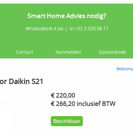
Smart Home Advies nodig?
✉
hallo@link-it.be
| ☏+32 3 420 08 11
Contact
Aanmelden
Gastenboek
Websho
oor Daikin S21
€ 220,00
€ 266,20 inclusief BTW
Beschikbaar