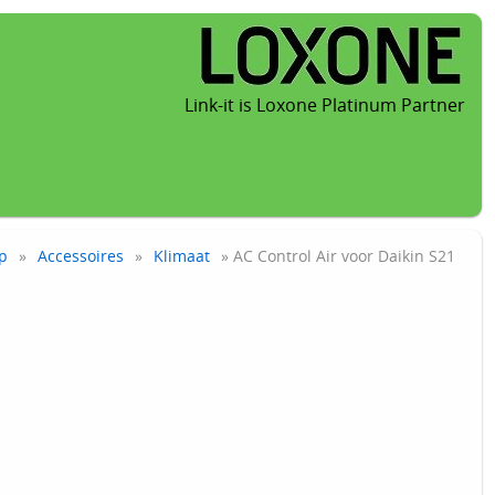
Link-it is Loxone Platinum Partner
p
»
Accessoires
»
Klimaat
» AC Control Air voor Daikin S21