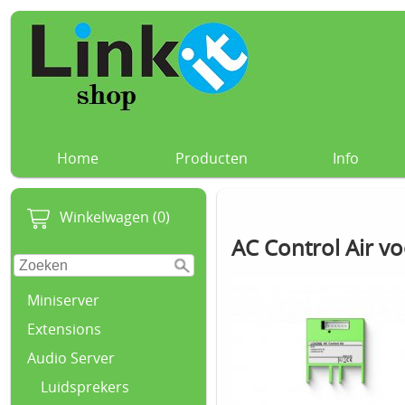
Home
Producten
Info
Winkelwagen (0)
AC Control Air v
Miniserver
Extensions
Audio Server
Luidsprekers