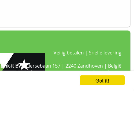
Veilig betalen | Snelle levering
Link-it BV
| Liersebaan 157 | 2240 Zandhoven | België
+32 3 420 08 11 | ✉hallo@link-it.be
BTW: BE0648821122 | Fortis BE47 0017 8143 2480
Got it!