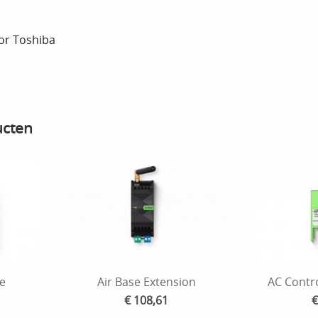
oor Toshiba
ucten
ge
Air Base Extension
AC Contro
€ 108,61
€