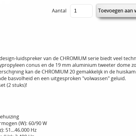
Aantal
e design-luidspreker van de CHROMIUM serie biedt veel tec
ypropyleen conus en de 19 mm aluminium tweeter dome zorg
verschijning kan de CHROMIUM 20 gemakkelijk in de huiskame
e basvolheid en een uitgesproken "volwassen" geluid.
et (2 stuks)!
behuizing
rmogen (W): 60/90 W
): 51...46.000 Hz