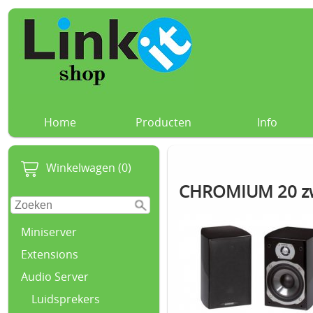
Home
Producten
Info
Winkelwagen (0)
CHROMIUM 20 zw
Miniserver
Extensions
Audio Server
Luidsprekers