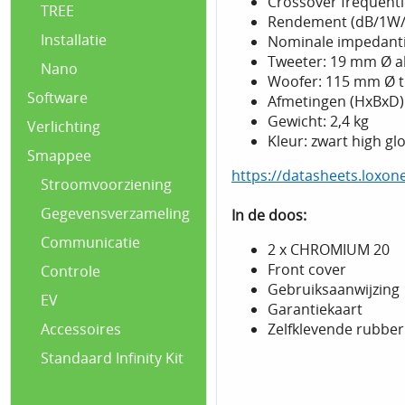
Crossover frequentie
TREE
Rendement (dB/1W/
Installatie
Nominale impedanti
Tweeter: 19 mm Ø 
Nano
Woofer: 115 mm Ø t
Software
Afmetingen (HxBxD):
Gewicht: 2,4 kg
Verlichting
Kleur: zwart high gl
Smappee
https://datasheets.loxo
Stroomvoorziening
Gegevensverzameling
In de doos:
Communicatie
2 x CHROMIUM 20
Front cover
Controle
Gebruiksaanwijzing
EV
Garantiekaart
Zelfklevende rubber
Accessoires
Standaard Infinity Kit