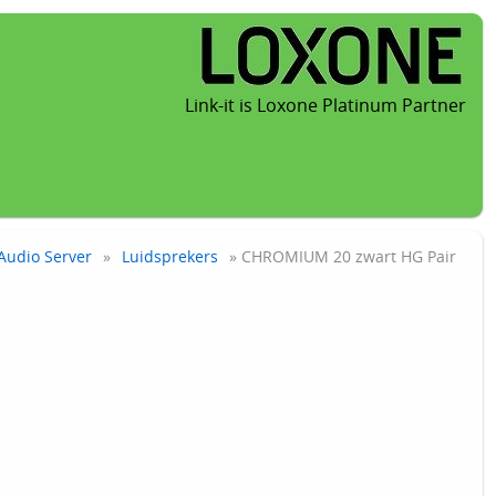
Link-it is Loxone Platinum Partner
Audio Server
»
Luidsprekers
» CHROMIUM 20 zwart HG Pair