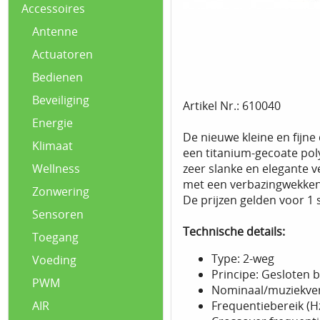
Accessoires
Antenne
Actuatoren
Bedienen
Beveiliging
Artikel Nr.: 610040
Energie
De nieuwe kleine en fijn
Klimaat
een titanium-gecoate pol
zeer slanke en elegante 
Wellness
met een verbazingwekkend
Zonwering
De prijzen gelden voor 1 s
Sensoren
Technische details:
Toegang
Type: 2-weg
Voeding
Principe: Gesloten 
PWM
Nominaal/muziekve
Frequentiebereik (Hz
AIR