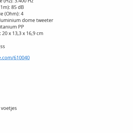
 (Hz): 3.400 Hz
1m): 85 dB
e (Ohm): 4
aluminium dome tweeter
itanium PP
 20 x 13,3 x 16,9 cm
oss
ne.com/610040
 voetjes