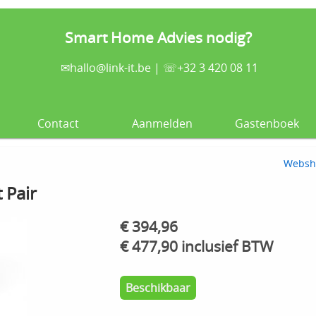
Smart Home Advies nodig?
✉
hallo@link-it.be
| ☏+32 3 420 08 11
Contact
Aanmelden
Gastenboek
Websh
 Pair
€ 394,96
€ 477,90 inclusief BTW
Beschikbaar