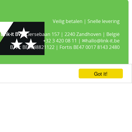
Veilig betalen | Snelle levering
Link-it BV
| Liersebaan 157 | 2240 Zandhoven | België
+32 3 420 08 11 | ✉hallo@link-it.be
BTW: BE0648821122 | Fortis BE47 0017 8143 2480
Got it!
21% BTW -
Algemene voorwaarden
-
Privacyverklaring