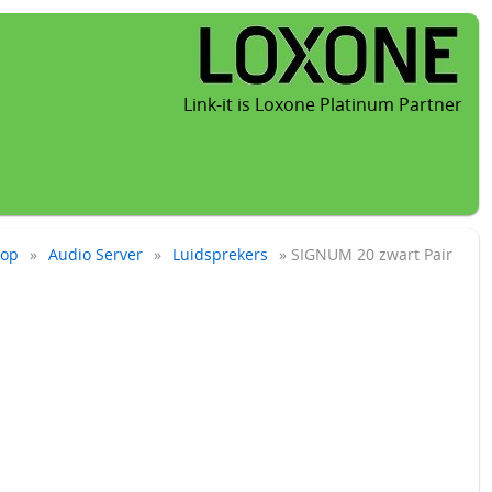
Link-it is Loxone Platinum Partner
op
»
Audio Server
»
Luidsprekers
» SIGNUM 20 zwart Pair