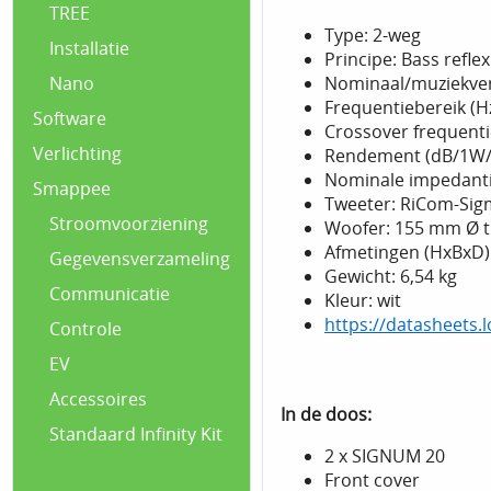
TREE
Type: 2-weg
Installatie
Principe: Bass refle
Nominaal/muziekve
Nano
Frequentiebereik (Hz
Software
Crossover frequentie
Verlichting
Rendement (dB/1W/
Nominale impedanti
Smappee
Tweeter: RiCom-Si
Stroomvoorziening
Woofer: 155 mm Ø t
Afmetingen (HxBxD):
Gegevensverzameling
Gewicht: 6,54 kg
Communicatie
Kleur: wit
https://datasheets
Controle
EV
Accessoires
In de doos:
Standaard Infinity Kit
2 x SIGNUM 20
Front cover