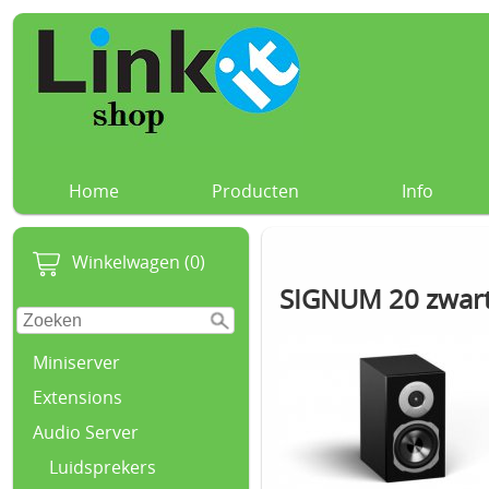
Home
Producten
Info
Winkelwagen (0)
SIGNUM 20 zwart
Miniserver
Extensions
Audio Server
Luidsprekers