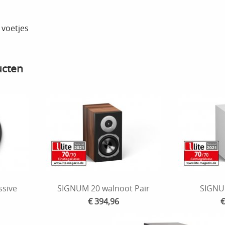
 voetjes
ucten
ssive
SIGNUM 20 walnoot Pair
SIGNUM
€ 394,96
€