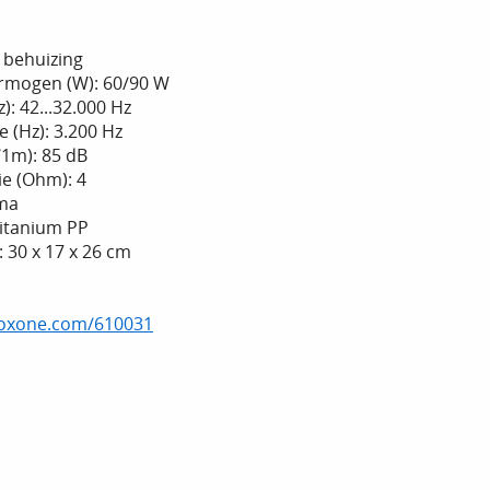
x behuizing
rmogen (W): 60/90 W
): 42...32.000 Hz
 (Hz): 3.200 Hz
1m): 85 dB
e (Ohm): 4
gma
itanium PP
 30 x 17 x 26 cm
.loxone.com/610031