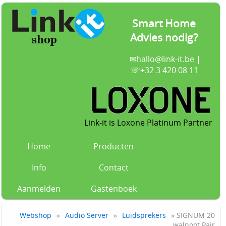
Smart Home
Advies nodig?
✉
hallo@link-it.be
|
☏+32 3 420 08 11
Link-it is Loxone Platinum Partner
Home
Producten
Info
Contact
Aanmelden
Gastenboek
Webshop
»
Audio Server
»
Luidsprekers
» SIGNUM 20
walnoot Pair