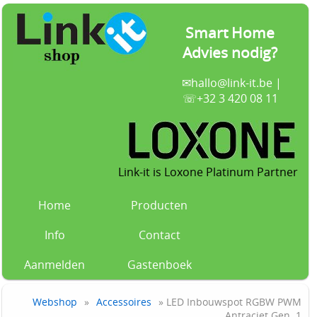
Smart Home
Advies nodig?
✉
hallo@link-it.be
|
☏+32 3 420 08 11
Link-it is Loxone Platinum Partner
Home
Producten
Info
Contact
Aanmelden
Gastenboek
Webshop
»
Accessoires
» LED Inbouwspot RGBW PWM
Antraciet Gen. 1