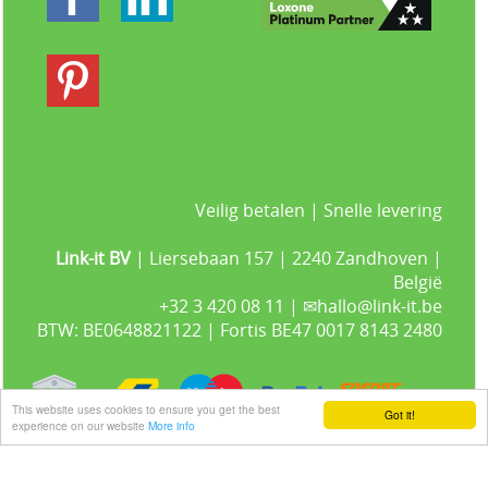
Veilig betalen | Snelle levering
Link-it BV
| Liersebaan 157 | 2240 Zandhoven |
België
+32 3 420 08 11 | ✉hallo@link-it.be
BTW: BE0648821122 | Fortis BE47 0017 8143 2480
This website uses cookies to ensure you get the best
Got it!
experience on our website
More info