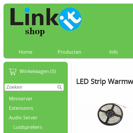
Home
Producten
Info
Winkelwagen (0)
LED Strip Warmwit
Miniserver
Extensions
Audio Server
Luidsprekers