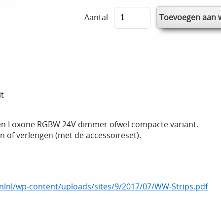
Aantal
t
en Loxone RGBW 24V dimmer ofwel compacte variant.
n of verlengen (met de accessoireset).
nlnl/wp-content/uploads/sites/9/2017/07/WW-Strips.pdf