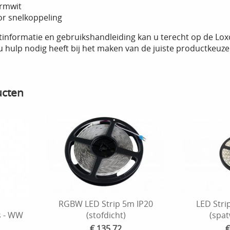
armwit
or snelkoppeling
tinformatie en gebruikshandleiding kan u terecht op de Lox
 u hulp nodig heeft bij het maken van de juiste productkeu
ucten
RGBW LED Strip 5m IP20
LED Stri
s - WW
(stofdicht)
(spat
€ 135,72
€