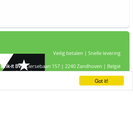
Veilig betalen | Snelle levering
Link-it BV
| Liersebaan 157 | 2240 Zandhoven | België
+32 3 420 08 11 | ✉hallo@link-it.be
BTW: BE0648821122 | Fortis BE47 0017 8143 2480
Got it!