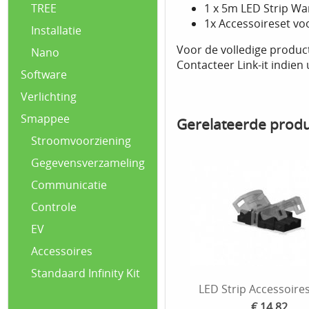
1 x 5m LED Strip W
TREE
1x Accessoireset vo
Installatie
Voor de volledige produc
Nano
Contacteer Link-it indien
Software
Verlichting
Smappee
Gerelateerde prod
Stroomvoorziening
Gegevensverzameling
Communicatie
Controle
EV
Accessoires
Standaard Infinity Kit
LED Strip Accessoire
€ 14,82