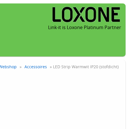
Link-it is Loxone Platinum Partner
Webshop
»
Accessoires
» LED Strip Warmwit IP20 (stofdicht)