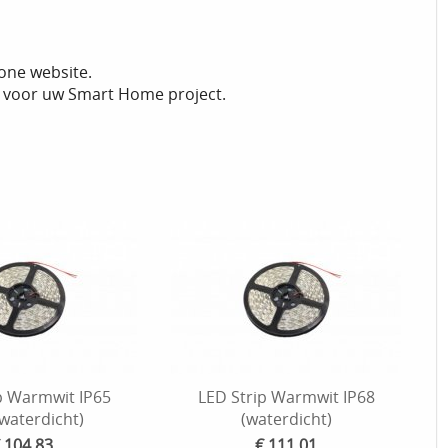
one website.
ze voor uw Smart Home project.
p Warmwit IP65
LED Strip Warmwit IP68
waterdicht)
(waterdicht)
 104,83
€ 111,01