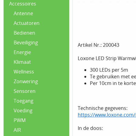
Accessoires
Antenne
Actuatoren
Bedienen
Beveiliging
Artikel Nr.: 200043
Energie
Loxone LED Strip Warmwi
Klimaat
300 LEDs per 5m
Wellness
Te gebruiken met e
Zonwering
Per 10cm in te korte
Sensoren
Toegang
Technische gegevens:
Voeding
https://www.loxone.com/
PWM
In de doos:
AIR