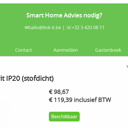
Smart Home Advies nodig?
✉
hallo@link-it.be
| ☏+32 3 420 08 11
Contact
Aanmelden
Gastenboek
 IP20 (stofdicht)
€ 98,67
€ 119,39 inclusief BTW
Beschikbaar