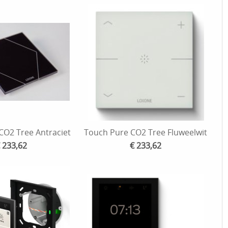
CO2 Tree Antraciet
Touch Pure CO2 Tree Fluweelwit
 233,62
€ 233,62