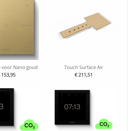
e voor Nano goud
Touch Surface Air
 153,95
€ 211,51